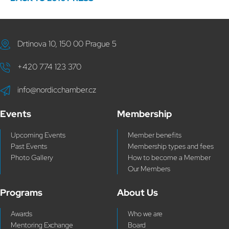
Drtinova 10, 150 00 Prague 5
+420 774 123 370
info@nordicchamber.cz
Events
Membership
Upcoming Events
Member benefits
Past Events
Membership types and fees
Photo Gallery
How to become a Member
Our Members
Programs
About Us
Awards
Who we are
Mentoring Exchange
Board