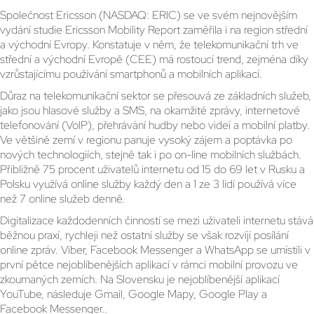
Společnost Ericsson (NASDAQ: ERIC) se ve svém nejnovějším
vydání studie Ericsson Mobility Report zaměřila i na region střední
a východní Evropy. Konstatuje v něm, že telekomunikační trh ve
střední a východní Evropě (CEE) má rostoucí trend, zejména díky
vzrůstajícímu používání smartphonů a mobilních aplikací.
Důraz na telekomunikační sektor se přesouvá ze základních služeb,
jako jsou hlasové služby a SMS, na okamžité zprávy, internetové
telefonování (VoIP), přehrávání hudby nebo videí a mobilní platby.
Ve většině zemí v regionu panuje vysoký zájem a poptávka po
nových technologiích, stejně tak i po on-line mobilních službách.
Přibližně 75 procent uživatelů internetu od 15 do 69 let v Rusku a
Polsku využívá online služby každý den a 1 ze 3 lidí používá více
než 7 online služeb denně.
Digitalizace každodenních činností se mezi uživateli internetu stává
běžnou praxí, rychleji než ostatní služby se však rozvíjí posílání
online zpráv. Viber, Facebook Messenger a WhatsApp se umístili v
první pětce nejoblíbenějších aplikací v rámci mobilní provozu ve
zkoumaných zemích. Na Slovensku je nejoblíbenější aplikací
YouTube, následuje Gmail, Google Mapy, Google Play a
Facebook Messenger..