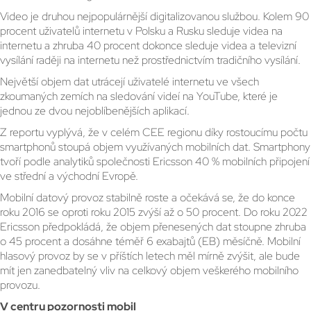
Video je druhou nejpopulárnější digitalizovanou službou. Kolem 90
procent uživatelů internetu v Polsku a Rusku sleduje videa na
internetu a zhruba 40 procent dokonce sleduje videa a televizní
vysílání raději na internetu než prostřednictvím tradičního vysílání.
Největší objem dat utrácejí uživatelé internetu ve všech
zkoumaných zemích na sledování videí na YouTube, které je
jednou ze dvou nejoblíbenějších aplikací.
Z reportu vyplývá, že v celém CEE regionu díky rostoucímu počtu
smartphonů stoupá objem využívaných mobilních dat. Smartphony
tvoří podle analytiků společnosti Ericsson 40 % mobilních připojení
ve střední a východní Evropě.
Mobilní datový provoz stabilně roste a očekává se, že do konce
roku 2016 se oproti roku 2015 zvýší až o 50 procent. Do roku 2022
Ericsson předpokládá, že objem přenesených dat stoupne zhruba
o 45 procent a dosáhne téměř 6 exabajtů (EB) měsíčně. Mobilní
hlasový provoz by se v příštích letech měl mírně zvýšit, ale bude
mít jen zanedbatelný vliv na celkový objem veškerého mobilního
provozu.
V centru pozornosti mobil