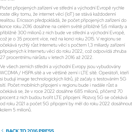
Počet připojených zařízení ve střední a východní Evropě rychle
roste díky tomu, že internet věcí (IoT) se stává každodenní
realitou. Ericsson předpokládá, že počet připojených zařízení do
konce roku 2016 dosáhne na celém světě přibližně 5,6 miliardy a
přibližně 300 milionů z nich bude ve střední a východní Evropě,
což je o 35 procent více, než na konci roku 2015. V regionu se
očekává rychlý růst Internetu věcí s počtem 1,3 miliardy zařízení
připojených k Internetu věcí do roku 2022, což odpovídá zhruba
27 procentnímu nárůstu v letech 2016 až 2022.
Ve všech zemích střední a východní Evropy jsou vybudovány
WCDMA / HSPA sítě a ve většině zemí i LTE sítě. Operátoři, kteří
si budují image technologických lídrů, již začaly s testováním 5G
sítí. Počet mobilních připojení v regionu bude i nadále růst a
očekává se, že v roce 2022 dosáhne 685 milionů, přičemž 70
procent z nich budou tvořit LTE připojení. Rozvoj 5G se očekává
od roku 2021 a počet 5G připojení by měl do roku 2022 dosáhnout
kolem 5 milionů.
BACK TO 2016 PRESS