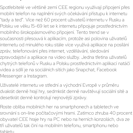
Spotřebitelé ve většině zemí CEE regionu využívají připojení přes
mobilní telefon na naplnění svých očekávání přístupu k internetu
"tady a teď". Více než 60 procent uživatelů internetu v Rusku a
Polsku ve věku 15-69 let se k internetu připojuje prostřednictvím
mobilního širokopásmového připojení. Tento trend se v
současnosti přesouvá k aplikacím, protože asi polovina uživatelů
internetu od minulého roku stále více využívá aplikace na posílání
zpráv, telefonování přes internet, vzdělávání, sledování
zpravodajství a aplikace na video služby. Jedna třetina uživatelů
chytrých telefonů v Rusku a Polsku prostřednictvím aplikací natáčí
videa a sdílí je na sociálních sítích jako Snapchat, Facebook
Messenger a Instagram.
Uživatelé internetu ve střední a východní Evropě v průměru
dvakrát denně hrají hry, sedmkrát denně navštěvují sociální sítě a
desetkrát denně kontrolují nejnovější zprávy.
Roste obliba mobilních her na smartphonech a tabletech ve
srovnání s on-line počítačovými hrami. Zatímco zhruba 40 procent
obyvatel CEE hraje hry na PC nebo na herních konzolách, dva ze
tří uživatelů tak činí na mobilním telefonu, smartphonu nebo
tabletu.