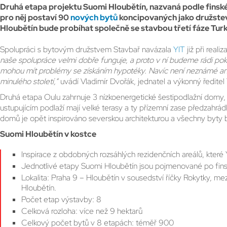
Druhá etapa projektu Suomi Hloubětín, nazvaná podle finské
pro něj postaví 90
nových bytů
koncipovaných jako družstev
Hloubětín bude probíhat společně se stavbou třetí fáze Turk
Spolupráci s bytovým družstvem Stavbař navázala
YIT
již při real
naše spolupráce velmi dobře funguje, a proto v ní budeme rádi pokra
mohou mít problémy se získáním hypotéky. Navíc není neznámé ani v s
minulého století,“
uvádí Vladimír Dvořák, jednatel a výkonný ředitel
Druhá etapa Oulu zahrnuje 3 nízkoenergetické šestipodlažní domy, 
ustupujícím podlaží mají velké terasy a ty přízemní zase předzahrá
domů je opět inspirováno severskou architekturou a všechny byty 
Suomi Hloubětín v kostce
Inspirace z obdobných rozsáhlých rezidenčních areálů, které 
Jednotlivé etapy Suomi Hloubětín jsou pojmenované po fin
Lokalita: Praha 9 – Hloubětín v sousedství říčky Rokytky, m
Hloubětín.
Počet etap výstavby: 8
Celková rozloha: více než 9 hektarů
Celkový počet bytů v 8 etapách: téměř 900