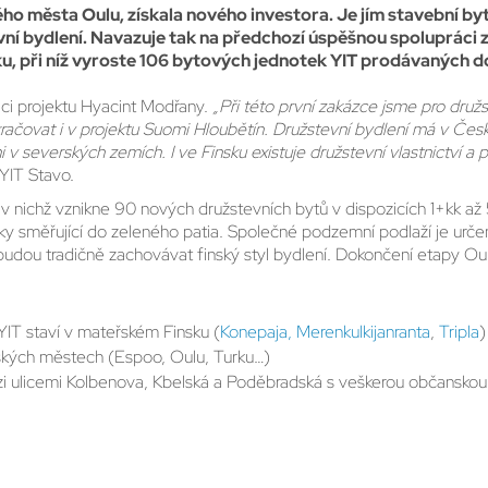
ho města Oulu, získala nového investora. Je jím stavební b
ní bydlení. Navazuje tak na předchozí úspěšnou spolupráci 
u, při níž vyroste 106 bytových jednotek YIT prodávaných do
izaci projektu Hyacint Modřany.
„Při této první zakázce jsme pro druž
čovat i v projektu Suomi Hloubětín. Družstevní bydlení má v Česku d
everských zemích. I ve Finsku existuje družstevní vlastnictví a prv
 YIT Stavo.
v nichž vznikne 90 nových družstevních bytů v dispozicích 1+kk až 
dky směřující do zeleného patia. Společné podzemní podlaží je určen
budou tradičně zachovávat finský styl bydlení. Dokončení etapy Ou
YIT staví v mateřském Finsku (
Konepaja,
Merenkulkijanranta
,
Tripla
)
ských městech (Espoo, Oulu, Turku…)
ezi ulicemi Kolbenova, Kbelská a Poděbradská s veškerou občanskou 