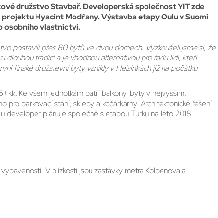
ytové družstvo Stavbař. Developerská společnost YIT zde
z projektu Hyacint Modřany. Výstavba etapy Oulu v Suomi
 osobního vlastnictví.
stvo postavili přes 80 bytů ve dvou domech. Vyzkoušeli jsme si, že
louhou tradici a je vhodnou alternativou pro řadu lidí, kteří
ní finské družstevní byty vznikly v Helsinkách již na počátku
5+kk. Ke všem jednotkám patří balkony, byty v nejvyšším,
o pro parkovací stání, sklepy a kočárkárny. Architektonické řešení
lu developer plánuje společně s etapou Turku na léto 2018.
vybaveností. V blízkosti jsou zastávky metra Kolbenova a